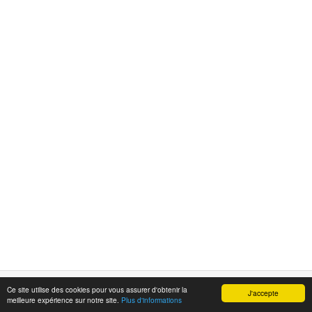
Ce site utilise des cookies pour vous assurer d'obtenir la
©
Mitivu Sports
2026
J'accepte
meilleure expérience sur notre site.
Plus d'informations