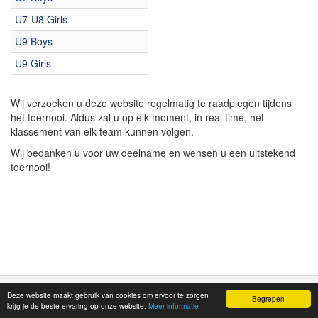
U7-U8 Girls
U9 Boys
U9 Girls
Wij verzoeken u deze website regelmatig te raadplegen tijdens
het toernooi. Aldus zal u op elk moment, in real time, het
klassement van elk team kunnen volgen.
Wij bedanken u voor uw deelname en wensen u een uitstekend
toernooi!
Deze website maakt gebruik van cookies om ervoor te zorgen
©
Mitivu Sports
2026
Begrepen
krijg je de beste ervaring op onze website.
Meer informatie