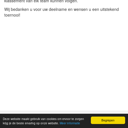
klassement van elk team kunnen volgen.
Wij bedanken u voor uw deelname en wensen u een uitstekend
toernooi!
Deze website maakt gebruik van cookies om ervoor te zorgen
©
Mitivu Sports
2026
Begrepen
krijg je de beste ervaring op onze website.
Meer informatie