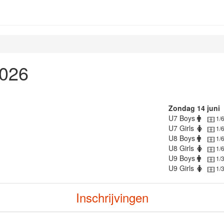
2026
Zondag 14 juni
U7 Boys
1/
U7 Girls
1/
U8 Boys
1/
U8 Girls
1/
U9 Boys
1/
U9 Girls
1/
Inschrijvingen