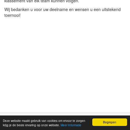
klassement van elk team kunnen volgen.
Wij bedanken u voor uw deelname en wensen u een uitstekend
toernooi!
Deze website maakt gebruik van cookies om ervoor te zorgen
©
Mitivu Sports
2026
Begrepen
krijg je de beste ervaring op onze website.
Meer informatie